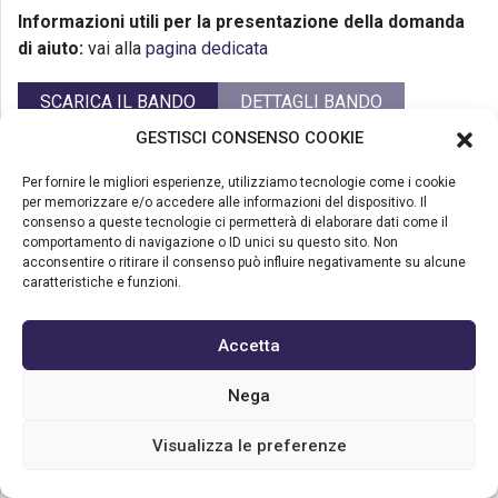
Informazioni utili per la presentazione della domanda
di aiuto:
vai alla
pagina dedicata
SCARICA IL BANDO
DETTAGLI BANDO
GESTISCI CONSENSO COOKIE
"Avviso indagine di mercato – Invito a
Per fornire le migliori esperienze, utilizziamo tecnologie come i cookie
presentare offerta per il servizio di
per memorizzare e/o accedere alle informazioni del dispositivo. Il
consenso a queste tecnologie ci permetterà di elaborare dati come il
realizzazione delle attività per il
comportamento di navigazione o ID unici su questo sito. Non
progetto “Rural Influencer”"
acconsentire o ritirare il consenso può influire negativamente su alcune
caratteristiche e funzioni.
Numero del bando:
Accetta
Approvato dal Consiglio di Amministrazione con
deliberazione:
.
Nega
Termini per la presentazione delle domande di aiuto:
Visualizza le preferenze
Importo a bando:
€