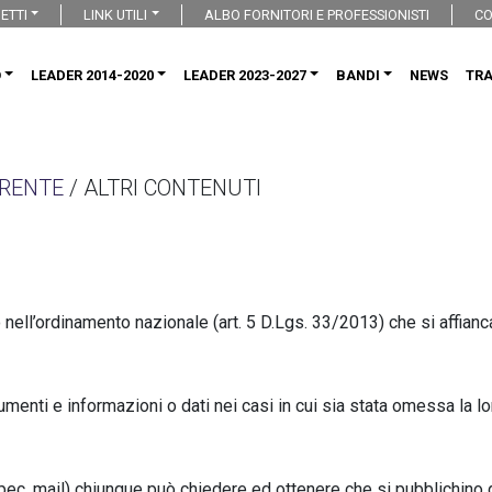
ETTI
LINK UTILI
ALBO FORNITORI E PROFESSIONISTI
CO
O
LEADER 2014-2020
LEADER 2023-2027
BANDI
NEWS
TR
RENTE
/ ALTRI CONTENUTI
nell’ordinamento nazionale (art. 5 D.Lgs. 33/2013) che si affianca al
cumenti e informazioni o dati nei casi in cui sia stata omessa la l
pec, mail) chiunque può chiedere ed ottenere che si pubblichino gl