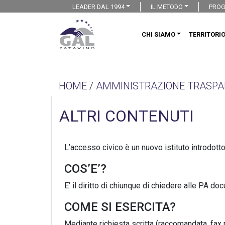
LEADER DAL 1994
IL METODO
PROG
CHI SIAMO
TERRITORI
HOME
/
AMMINISTRAZIONE TRASPA
ALTRI CONTENUTI
L’accesso civico è un nuovo istituto introdotto 
COS’E’?
E’ il diritto di chiunque di chiedere alle PA do
COME SI ESERCITA?
Mediante richiesta scritta (raccomandata, fax 