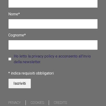
Nome*
Cognome*
Ho letto la privacy policy e acconsento all’invio
della newsletter.
*
indica requisiti obbligatori
PRIVACY
COOKIES
CREDITS