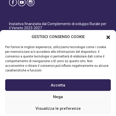
Iniziativa finanziata dal Complemento di sviluppo Rurale per
il Veneto 2023-2027.
Organismo responsabile dell’informazione: GAL Patavino
GESTISCI CONSENSO COOKIE
s.c. a r.l.
Autorità di Gestione regionale: Regione del Veneto –
Per fornire le migliori esperienze, utilizziamo tecnologie come i cookie
Direzione AdG FEASR Bonifica e Irrigazione.
per memorizzare e/o accedere alle informazioni del dispositivo. Il
consenso a queste tecnologie ci permetterà di elaborare dati come il
Iniziativa finanziata dal Programma di Sviluppo Rurale per il
comportamento di navigazione o ID unici su questo sito. Non
Veneto 2014-2022.
acconsentire o ritirare il consenso può influire negativamente su alcune
caratteristiche e funzioni.
Organismo responsabile dell’informazione: GAL Patavino.
Autorità di gestione: Regione Veneto - Direzione AdG FEASR
Bonifica e Irrigazione.
Accetta
©2023 GAL PATAVINO SCARL - Cap. Soc. 22.000,00€ - R.E.A.
Nega
334232 – C.F e P.IVA 03748880287 - All Right Reserved
Visualizza le preferenze