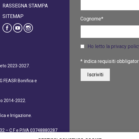
RASSEGNA STAMPA
SITEMAP
Cognome*
Ho letto la privacy poli
*
indica requisiti obbligator
eneto 2023-2027.
dG FEASR Bonifica e
eto 2014-2022.
ca e Irrigazione.
32 – C.F e P.IVA 03748880287