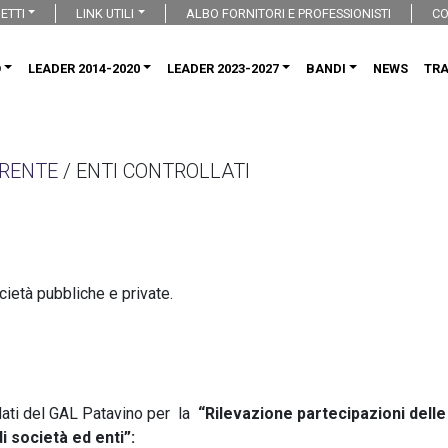
ETTI
LINK UTILI
ALBO FORNITORI E PROFESSIONISTI
CO
O
LEADER 2014-2020
LEADER 2023-2027
BANDI
NEWS
TR
RENTE
/ ENTI CONTROLLATI
cietà pubbliche e private.
i dati del GAL Patavino per la
“Rilevazione partecipazioni delle
 società ed enti”: