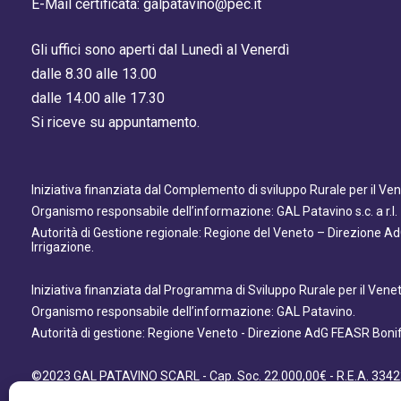
E-Mail certificata: galpatavino@pec.it
Gli uffici sono aperti dal Lunedì al Venerdì
dalle 8.30 alle 13.00
dalle 14.00 alle 17.30
Si riceve su appuntamento.
Iniziativa finanziata dal Complemento di sviluppo Rurale per il V
Organismo responsabile dell’informazione: GAL Patavino s.c. a r.l.
Autorità di Gestione regionale: Regione del Veneto – Direzione A
Irrigazione.
Iniziativa finanziata dal Programma di Sviluppo Rurale per il Ven
Organismo responsabile dell’informazione: GAL Patavino.
Autorità di gestione: Regione Veneto - Direzione AdG FEASR Bonifi
©2023 GAL PATAVINO SCARL - Cap. Soc. 22.000,00€ - R.E.A. 3342
- All Right Reserved