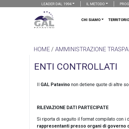
LEADER DAL 1994
IL METODO
PROG
CHI SIAMO
TERRITORI
HOME
/
AMMINISTRAZIONE TRASPA
ENTI CONTROLLATI
Il
GAL Patavino
non detiene quote di altre so
RILEVAZIONE DATI PARTECIPATE
Si riporta di seguito il format compilato con 
rappresentanti presso organi di governo di