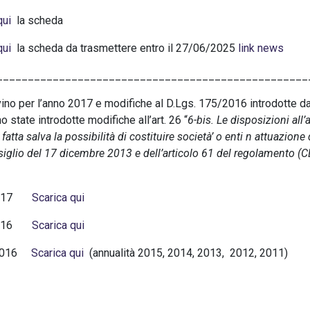
 qui
la scheda
qui
la scheda da trasmettere entro il 27/06/2025
link news
__________________________________________________
ino per l’anno 2017 e modifiche al D.Lgs. 175/2016 introdotte da
 state introdotte modifiche all’art. 26 “
6-bis. Le disposizioni all’
 fatta salva la possibilità di costituire società’ o enti n attuazion
glio del 17 dicembre 2013 e dell’articolo 61 del regolamento (C
re 2017
Scarica qui
re 2016
Scarica qui
re 2016
Scarica qui
(annualità 2015, 2014, 2013, 2012, 2011)