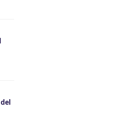
l
 del