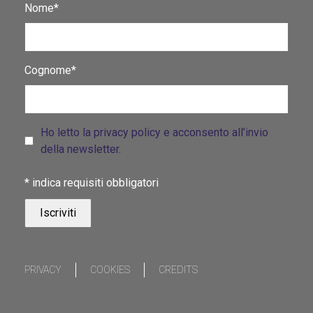
Nome*
Cognome*
Ho letto la privacy policy e acconsento all’invio
della newsletter.
*
indica requisiti obbligatori
PRIVACY
COOKIES
CREDITS