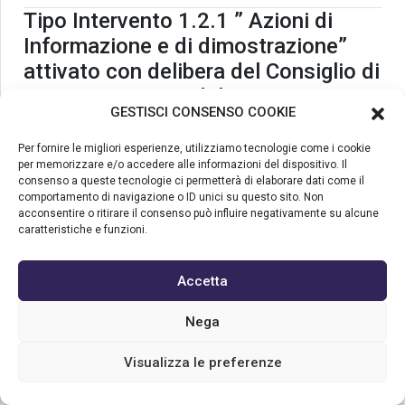
Tipo Intervento 1.2.1 ” Azioni di
Informazione e di dimostrazione”
attivato con delibera del Consiglio di
Amministrazione del GAL Patavino
GESTISCI CONSENSO COOKIE
n. 11 del 12 aprile 2017 – PC2
“Rigenerare territori, coltivare
Per fornire le migliori esperienze, utilizziamo tecnologie come i cookie
per memorizzare e/o accedere alle informazioni del dispositivo. Il
innovazioni” – formula operativa:
consenso a queste tecnologie ci permetterà di elaborare dati come il
BANDO PUBBLICO
comportamento di navigazione o ID unici su questo sito. Non
acconsentire o ritirare il consenso può influire negativamente su alcune
Decreto del Dirigente dell’Area tecnica competitività
caratteristiche e funzioni.
imprese n. 699 del 1 agosto 2017
pubblicato pubblicato
per estratto sul
BURV n. 80 del 18 agosto 2017
.
Accetta
Tipo Intervento 1.2.1 ” Azioni di
Nega
Informazione e di dimostrazione”
attivato con delibera del Consiglio di
Visualizza le preferenze
Amministrazione del GAL Patavino