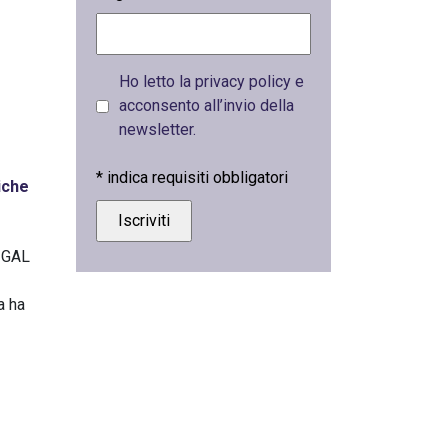
Ho letto la privacy policy e
acconsento all’invio della
newsletter.
*
indica requisiti obbligatori
iche
l GAL
a ha