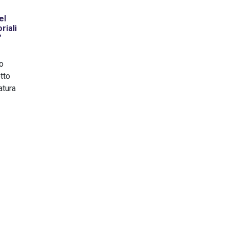
el
riali
″
so
otto
atura