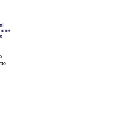
el
zione
to
so
otto