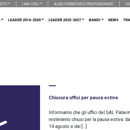
ETTI
LINK UTILI
ALBO FORNITORI E PROFESSIONISTI
CO
O
LEADER 2014-2020
LEADER 2023-2027
BANDI
NEWS
TR
Chiusura uffici per pausa estiva
Informiamo che gli uffici del GAL Patavi
resteranno chiusi per la pausa estiva: da
14 agosto e dal […]