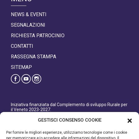
NEWS & EVENTI
SEGNALAZIONI
RICHIESTA PATROCINIO
CONTATTI
RASSEGNA STAMPA
SITEMAP
Iniziativa finanziata dal Complemento di sviluppo Rurale per
il Veneto 2023-2027.
Organismo responsabile dell’informazione: GAL Patavino
GESTISCI CONSENSO COOKIE
s.c. a r.l.
Autorità di Gestione regionale: Regione del Veneto –
Per fornire le migliori esperienze, utilizziamo tecnologie come i cookie
Direzione AdG FEASR Bonifica e Irrigazione.
per memorizzare e/o accedere alle informazioni del dispositivo. Il