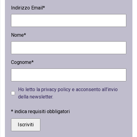
Indirizzo Email*
Nome*
Cognome*
Ho letto la privacy policy e acconsento all’invio
della newsletter.
*
indica requisiti obbligatori