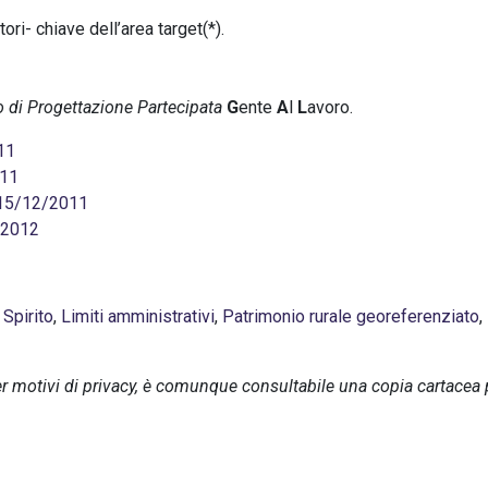
tori- chiave dell’area target(*).
o di Progettazione Partecipata
G
ente
A
l
L
avoro.
11
011
l 15/12/2011
/2012
 Spirito
,
Limiti amministrativi
,
Patrimonio rurale georeferenziato
,
 per motivi di privacy, è comunque consultabile una copia cartace