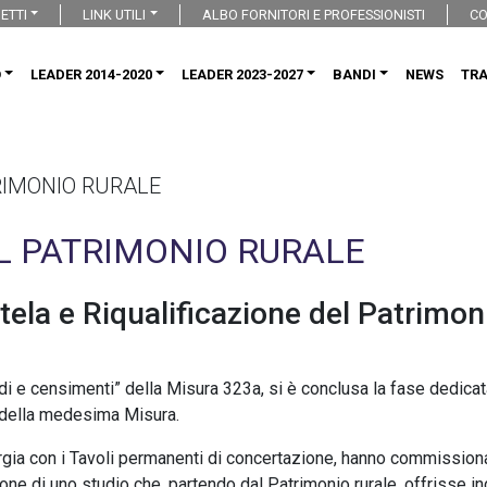
ETTI
LINK UTILI
ALBO FORNITORI E PROFESSIONISTI
CO
O
LEADER 2014-2020
LEADER 2023-2027
BANDI
NEWS
TR
RIMONIO RURALE
EL PATRIMONIO RURALE
la e Riqualificazione del Patrimon
di e censimenti” della Misura 323a, si è conclusa la fase dedicata
4 della medesima Misura.
gia con i Tavoli permanenti di concertazione, hanno commissionat
one di uno studio che, partendo dal Patrimonio rurale, offrisse in