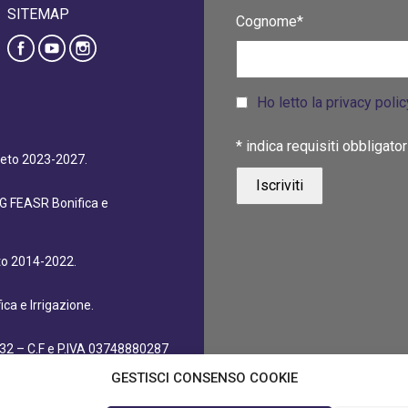
SITEMAP
Cognome*
Ho letto la privacy poli
*
indica requisiti obbligator
eneto 2023-2027.
dG FEASR Bonifica e
eto 2014-2022.
ca e Irrigazione.
32 – C.F e P.IVA 03748880287
GESTISCI CONSENSO COOKIE