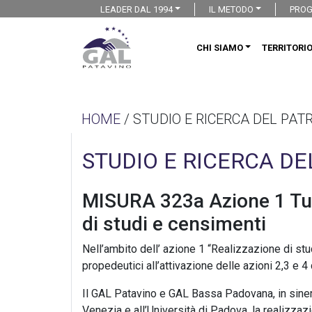
LEADER DAL 1994
IL METODO
PROG
CHI SIAMO
TERRITORI
HOME
/ STUDIO E RICERCA DEL PAT
STUDIO E RICERCA D
MISURA 323a Azione 1 Tute
di studi e censimenti
Nell’ambito dell’ azione 1 “Realizzazione di stu
propedeutici all’attivazione delle azioni 2,3 e 
Il GAL Patavino e GAL Bassa Padovana, in siner
Venezia e all’Università di Padova, la realizzazi