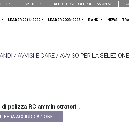
ETTI
LINK UTILI
ALBO FORNITORI E PROFESSIONISTI
CO
O
LEADER 2014-2020
LEADER 2023-2027
BANDI
NEWS
TR
ANDI
/
AVVISI E GARE
/ AVVISO PER LA SELEZIONE
o di polizza RC amministratori".
LIBERA AGGIUDICAZIONE