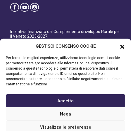
Iniziativa finanziata dal Complemento di sviluppo Rurale per
il Veneto 2023-2027.
Organismo responsabile dell’informazione: GAL Patavino
GESTISCI CONSENSO COOKIE
s.c. a r.l.
Autorità di Gestione regionale: Regione del Veneto –
Per fornire le migliori esperienze, utilizziamo tecnologie come i cookie
Direzione AdG FEASR Bonifica e Irrigazione.
per memorizzare e/o accedere alle informazioni del dispositivo. Il
consenso a queste tecnologie ci permetterà di elaborare dati come il
Iniziativa finanziata dal Programma di Sviluppo Rurale per il
comportamento di navigazione o ID unici su questo sito. Non
Veneto 2014-2022.
acconsentire o ritirare il consenso può influire negativamente su alcune
caratteristiche e funzioni.
Organismo responsabile dell’informazione: GAL Patavino.
Autorità di gestione: Regione Veneto - Direzione AdG FEASR
Bonifica e Irrigazione.
Accetta
©2023 GAL PATAVINO SCARL - Cap. Soc. 22.000,00€ - R.E.A.
Nega
334232 – C.F e P.IVA 03748880287 - All Right Reserved
Visualizza le preferenze