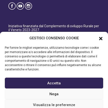
Iniziativa finanziata dal Complemento di sviluppo Rurale per
il Veneto 2023-2027.
Organismo responsabile dell’informazione: GAL Patavino
GESTISCI CONSENSO COOKIE
s.c. a r.l.
Autorità di Gestione regionale: Regione del Veneto –
Per fornire le migliori esperienze, utilizziamo tecnologie come i cookie
Direzione AdG FEASR Bonifica e Irrigazione.
per memorizzare e/o accedere alle informazioni del dispositivo. Il
consenso a queste tecnologie ci permetterà di elaborare dati come il
Iniziativa finanziata dal Programma di Sviluppo Rurale per il
comportamento di navigazione o ID unici su questo sito. Non
Veneto 2014-2022.
acconsentire o ritirare il consenso può influire negativamente su alcune
caratteristiche e funzioni.
Organismo responsabile dell’informazione: GAL Patavino.
Autorità di gestione: Regione Veneto - Direzione AdG FEASR
Bonifica e Irrigazione.
Accetta
©2023 GAL PATAVINO SCARL - Cap. Soc. 22.000,00€ - R.E.A.
Nega
334232 – C.F e P.IVA 03748880287 - All Right Reserved
Visualizza le preferenze