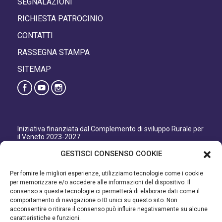
SEGNALAZIONI
RICHIESTA PATROCINIO
CONTATTI
RASSEGNA STAMPA
SITEMAP
Iniziativa finanziata dal Complemento di sviluppo Rurale per
il Veneto 2023-2027.
Organismo responsabile dell’informazione: GAL Patavino
GESTISCI CONSENSO COOKIE
s.c. a r.l.
Autorità di Gestione regionale: Regione del Veneto –
Per fornire le migliori esperienze, utilizziamo tecnologie come i cookie
Direzione AdG FEASR Bonifica e Irrigazione.
per memorizzare e/o accedere alle informazioni del dispositivo. Il
consenso a queste tecnologie ci permetterà di elaborare dati come il
Iniziativa finanziata dal Programma di Sviluppo Rurale per il
comportamento di navigazione o ID unici su questo sito. Non
Veneto 2014-2022.
acconsentire o ritirare il consenso può influire negativamente su alcune
caratteristiche e funzioni.
Organismo responsabile dell’informazione: GAL Patavino.