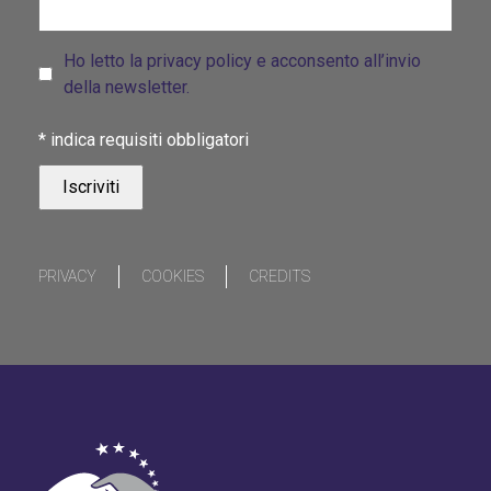
Ho letto la privacy policy e acconsento all’invio
della newsletter.
*
indica requisiti obbligatori
PRIVACY
COOKIES
CREDITS