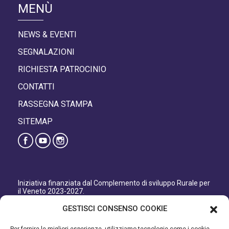
MENÙ
NEWS & EVENTI
SEGNALAZIONI
RICHIESTA PATROCINIO
CONTATTI
RASSEGNA STAMPA
SITEMAP
Iniziativa finanziata dal Complemento di sviluppo Rurale per
il Veneto 2023-2027.
Organismo responsabile dell’informazione: GAL Patavino
GESTISCI CONSENSO COOKIE
s.c. a r.l.
Autorità di Gestione regionale: Regione del Veneto –