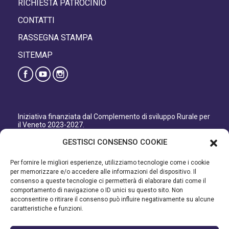
RICHIESTA PATROCINIO
CONTATTI
RASSEGNA STAMPA
SITEMAP
Iniziativa finanziata dal Complemento di sviluppo Rurale per
il Veneto 2023-2027.
Organismo responsabile dell’informazione: GAL Patavino
GESTISCI CONSENSO COOKIE
s.c. a r.l.
Autorità di Gestione regionale: Regione del Veneto –
Per fornire le migliori esperienze, utilizziamo tecnologie come i cookie
Direzione AdG FEASR Bonifica e Irrigazione.
per memorizzare e/o accedere alle informazioni del dispositivo. Il
consenso a queste tecnologie ci permetterà di elaborare dati come il
Iniziativa finanziata dal Programma di Sviluppo Rurale per il
comportamento di navigazione o ID unici su questo sito. Non
Veneto 2014-2022.
acconsentire o ritirare il consenso può influire negativamente su alcune
caratteristiche e funzioni.
Organismo responsabile dell’informazione: GAL Patavino.
Autorità di gestione: Regione Veneto - Direzione AdG FEASR