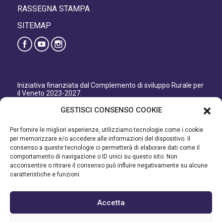
RASSEGNA STAMPA
SITEMAP
Iniziativa finanziata dal Complemento di sviluppo Rurale per
il Veneto 2023-2027.
Organismo responsabile dell’informazione: GAL Patavino
GESTISCI CONSENSO COOKIE
s.c. a r.l.
Autorità di Gestione regionale: Regione del Veneto –
Per fornire le migliori esperienze, utilizziamo tecnologie come i cookie
Direzione AdG FEASR Bonifica e Irrigazione.
per memorizzare e/o accedere alle informazioni del dispositivo. Il
consenso a queste tecnologie ci permetterà di elaborare dati come il
Iniziativa finanziata dal Programma di Sviluppo Rurale per il
comportamento di navigazione o ID unici su questo sito. Non
Veneto 2014-2022.
acconsentire o ritirare il consenso può influire negativamente su alcune
caratteristiche e funzioni.
Organismo responsabile dell’informazione: GAL Patavino.
Autorità di gestione: Regione Veneto - Direzione AdG FEASR
Bonifica e Irrigazione.
Accetta
©2023 GAL PATAVINO SCARL - Cap. Soc. 22.000,00€ - R.E.A.