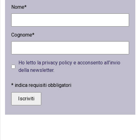
Nome*
Cognome*
Ho letto la privacy policy e acconsento all’invio
della newsletter.
*
indica requisiti obbligatori