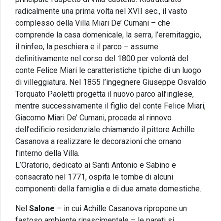
radicalmente una prima volta nel XVII sec., il vasto
complesso della Villa Miari De’ Cumani – che
comprende la casa domenicale, la serra, l’eremitaggio,
il ninfeo, la peschiera e il parco – assume
definitivamente nel corso del 1800 per volontà del
conte Felice Miari le caratteristiche tipiche di un luogo
di villeggiatura. Nel 1855 l’ingegnere Giuseppe Osvaldo
Torquato Paoletti progetta il nuovo parco all’inglese,
mentre successivamente il figlio del conte Felice Miari,
Giacomo Miari De’ Cumani, procede al rinnovo
dell’edificio residenziale chiamando il pittore Achille
Casanova a realizzare le decorazioni che ornano
l’interno della Villa.
L’Oratorio, dedicato ai Santi Antonio e Sabino e
consacrato nel 1771, ospita le tombe di alcuni
componenti della famiglia e di due amate domestiche.
Nel
Salone
– in cui Achille Casanova ripropone un
fastoso ambiente rinascimentale – le pareti si