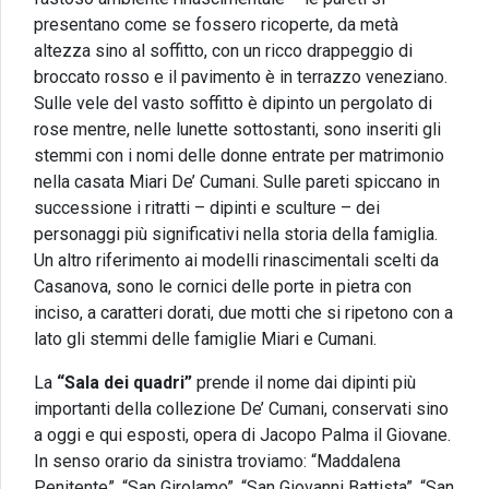
presentano come se fossero ricoperte, da metà
altezza sino al soffitto, con un ricco drappeggio di
broccato rosso e il pavimento è in terrazzo veneziano.
Sulle vele del vasto soffitto è dipinto un pergolato di
rose mentre, nelle lunette sottostanti, sono inseriti gli
stemmi con i nomi delle donne entrate per matrimonio
nella casata Miari De’ Cumani. Sulle pareti spiccano in
successione i ritratti – dipinti e sculture – dei
personaggi più significativi nella storia della famiglia.
Un altro riferimento ai modelli rinascimentali scelti da
Casanova, sono le cornici delle porte in pietra con
inciso, a caratteri dorati, due motti che si ripetono con a
lato gli stemmi delle famiglie Miari e Cumani.
La
“Sala dei quadri”
prende il nome dai dipinti più
importanti della collezione De’ Cumani, conservati sino
a oggi e qui esposti, opera di Jacopo Palma il Giovane.
In senso orario da sinistra troviamo: “Maddalena
Penitente”, “San Girolamo”, “San Giovanni Battista”, “San