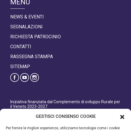
MENÙ
NEWS & EVENTI
SEGNALAZIONI
RICHIESTA PATROCINIO
CONTATTI
RASSEGNA STAMPA
SITEMAP
Iniziativa finanziata dal Complemento di sviluppo Rurale per
il Veneto 2023-2027.
Organismo responsabile dell’informazione: GAL Patavino
GESTISCI CONSENSO COOKIE
s.c. a r.l.
Autorità di Gestione regionale: Regione del Veneto –
Per fornire le migliori esperienze, utilizziamo tecnologie come i cookie
Direzione AdG FEASR Bonifica e Irrigazione.