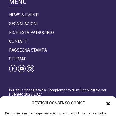
MENÙ
NEWS & EVENTI
SEGNALAZIONI
RICHIESTA PATROCINIO
CONTATTI
RASSEGNA STAMPA
SITEMAP
Iniziativa finanziata dal Complemento di sviluppo Rurale per
il Veneto 2023-2027.
Organismo responsabile dell’informazione: GAL Patavino
GESTISCI CONSENSO COOKIE
s.c. a r.l.
Autorità di Gestione regionale: Regione del Veneto –
Per fornire le migliori esperienze, utilizziamo tecnologie come i cookie
Direzione AdG FEASR Bonifica e Irrigazione.