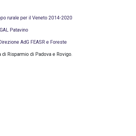
arica il calendario completo!
uppo rurale per il Veneto 2014-2020
 GAL Patavino
– Direzione AdG FEASR e Foreste
a di Risparmio di Padova e Rovigo.