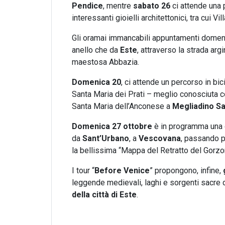
Pendice
, mentre
sabato 26
ci attende una 
interessanti gioielli architettonici, tra cui Vil
Gli oramai immancabili appuntamenti domeni
anello che da
Este
, attraverso la strada ar
maestosa Abbazia.
Domenica 20
, ci attende un percorso in bic
Santa Maria dei Prati – meglio conosciuta 
Santa Maria dell’Anconese a
Megliadino Sa
Domenica 27 ottobre
è in programma una c
da
Sant’Urbano
, a
Vescovana
, passando 
la bellissima “Mappa del Retratto del Gorzo
I tour “
Before Venice
” propongono, infine,
leggende medievali, laghi e sorgenti sacre d
della città di Este
.