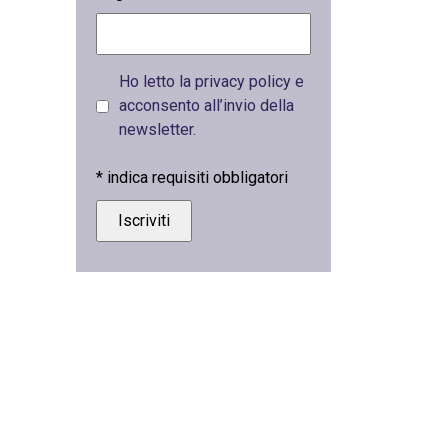
Ho letto la privacy policy e
acconsento all’invio della
newsletter.
*
indica requisiti obbligatori