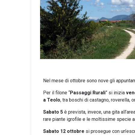
Nel mese di ottobre sono nove gli appuntame
Per il filone “
Passaggi Rurali
” si inizia
vene
a Teolo
, tra boschi di castagno, roverella, or
Sabato 5
è prevista, invece, una gita all’are
rare piante igrofile e le moltissime specie a
Sabato 12 ottobre
si prosegue con un’escur