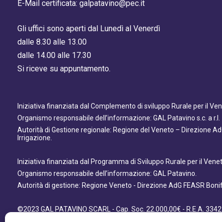
E-Mail certificata: galpatavino@pec.it
Gli uffici sono aperti dal Lunedì al Venerdì
dalle 8.30 alle 13.00
dalle 14.00 alle 17.30
Si riceve su appuntamento.
Iniziativa finanziata dal Complemento di sviluppo Rurale per il V
Organismo responsabile dell’informazione: GAL Patavino s.c. a r.l.
Autorità di Gestione regionale: Regione del Veneto – Direzione A
Irrigazione.
Iniziativa finanziata dal Programma di Sviluppo Rurale per il Ven
Organismo responsabile dell’informazione: GAL Patavino.
Autorità di gestione: Regione Veneto - Direzione AdG FEASR Bonifi
©2023 GAL PATAVINO SCARL - Cap. Soc. 22.000,00€ - R.E.A. 3342
- All Right Reserved