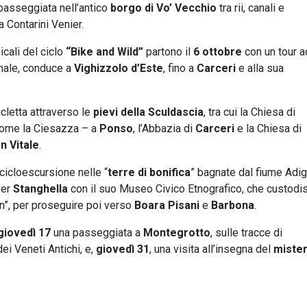
passeggiata nell’antico
borgo di Vo’ Vecchio
tra rii, canali e
la Contarini Venier.
cali del ciclo
“Bike and Wild”
partono il
6 ottobre
con un tour a
ginale, conduce a
Vighizzolo d’Este
, fino a
Carceri
e alla sua
icletta attraverso le
pievi della Sculdascia
, tra cui la Chiesa di
come la Ciesazza – a
Ponso
, l’Abbazia di
Carceri
e la Chiesa di
n Vitale
.
icloescursione nelle “
terre di bonifica
” bagnate dal fiume Adig
per
Stanghella
con il suo Museo Civico Etnografico, che custodi
n”, per proseguire poi verso
Boara Pisani
e
Barbona
.
giovedì 17
una passeggiata a
Montegrotto
, sulle tracce di
ei Veneti Antichi, e,
giovedì 31
, una visita all’insegna del
miste