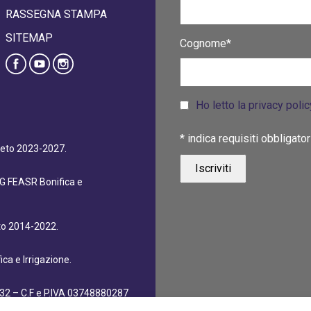
RASSEGNA STAMPA
SITEMAP
Cognome*
Ho letto la privacy poli
*
indica requisiti obbligator
eneto 2023-2027.
dG FEASR Bonifica e
eto 2014-2022.
ca e Irrigazione.
32 – C.F e P.IVA 03748880287