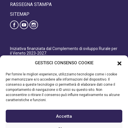
RASSEGNA STAMPA
SITEMAP
Iniziativa finanziata dal Complemento di sviluppo Rurale per
il Veneto 2023-2027.
Organismo responsabile dell’informazione: GAL Patavino
GESTISCI CONSENSO COOKIE
s.c. a r.l.
Autorità di Gestione regionale: Regione del Veneto –
Per fornire le migliori esperienze, utilizziamo tecnologie come i cookie
Direzione AdG FEASR Bonifica e Irrigazione.
per memorizzare e/o accedere alle informazioni del dispositivo. Il
consenso a queste tecnologie ci permetterà di elaborare dati come il
Iniziativa finanziata dal Programma di Sviluppo Rurale per il
comportamento di navigazione o ID unici su questo sito. Non
Veneto 2014-2022.
acconsentire o ritirare il consenso può influire negativamente su alcune
caratteristiche e funzioni.
Organismo responsabile dell’informazione: GAL Patavino.
Autorità di gestione: Regione Veneto - Direzione AdG FEASR
Bonifica e Irrigazione.
Accetta
©2023 GAL PATAVINO SCARL - Cap. Soc. 22.000,00€ - R.E.A.