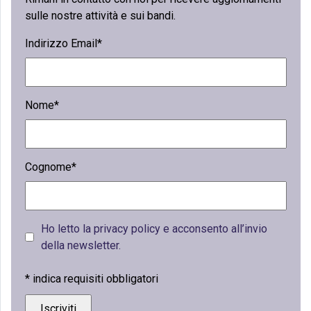
sulle nostre attività e sui bandi.
Indirizzo Email*
Nome*
Cognome*
Ho letto la privacy policy e acconsento all’invio
della newsletter.
*
indica requisiti obbligatori