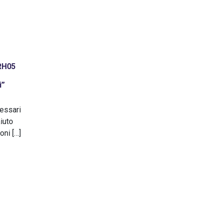
SRH05
i”
cessari
iuto
oni […]