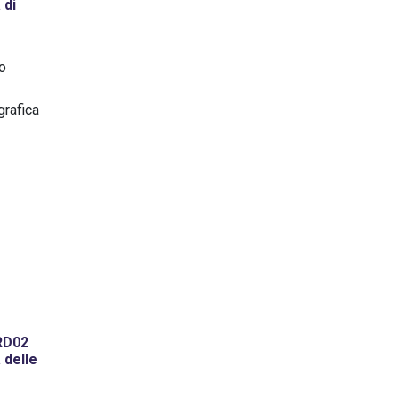
 di
so
grafica
SRD02
 delle