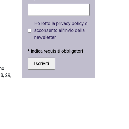
Ho letto la privacy policy e
acconsento all’invio della
newsletter.
*
indica requisiti obbligatori
ino
28, 29,