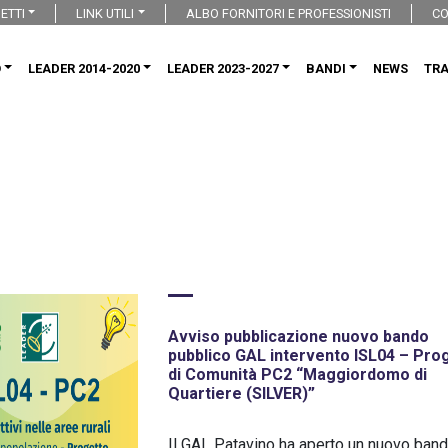
ETTI
LINK UTILI
ALBO FORNITORI E PROFESSIONISTI
CO
O
LEADER 2014-2020
LEADER 2023-2027
BANDI
NEWS
TR
Avviso pubblicazione nuovo bando
pubblico GAL intervento ISL04 – Pro
di Comunità PC2 “Maggiordomo di
Quartiere (SILVER)”
Il GAL Patavino ha aperto un nuovo bando