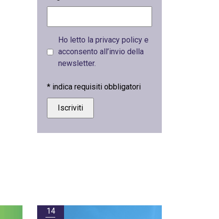
Ho letto la privacy policy e
acconsento all’invio della
newsletter.
*
indica requisiti obbligatori
14