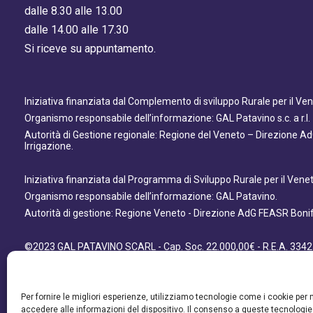
dalle 8.30 alle 13.00
dalle 14.00 alle 17.30
Si riceve su appuntamento.
Iniziativa finanziata dal Complemento di sviluppo Rurale per il V
Organismo responsabile dell’informazione: GAL Patavino s.c. a r.l.
Autorità di Gestione regionale: Regione del Veneto – Direzione A
Irrigazione.
Iniziativa finanziata dal Programma di Sviluppo Rurale per il Ven
Organismo responsabile dell’informazione: GAL Patavino.
Autorità di gestione: Regione Veneto - Direzione AdG FEASR Bonifi
©2023 GAL PATAVINO SCARL - Cap. Soc. 22.000,00€ - R.E.A. 3342
- All Right Reserved
Per fornire le migliori esperienze, utilizziamo tecnologie come i cookie pe
accedere alle informazioni del dispositivo. Il consenso a queste tecnologie