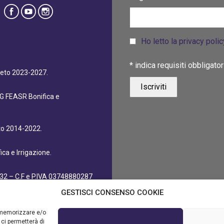
Ho letto la privacy poli
*
indica requisiti obbligator
eneto 2023-2027.
dG FEASR Bonifica e
eto 2014-2022.
ca e Irrigazione.
32 – C.F e P.IVA 03748880287
GESTISCI CONSENSO COOKIE
r memorizzare e/o
 ci permetterà di