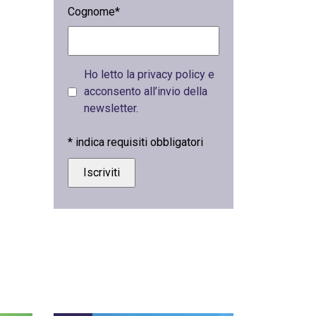
Cognome*
Ho letto la privacy policy e
acconsento all’invio della
newsletter.
*
indica requisiti obbligatori