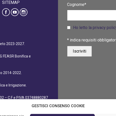
SITEMAP
Cognome*
Ho letto la privacy poli
*
indica requisiti obbligator
eneto 2023-2027.
dG FEASR Bonifica e
eto 2014-2022.
ca e Irrigazione.
32 – C.F e P.IVA 03748880287
GESTISCI CONSENSO COOKIE