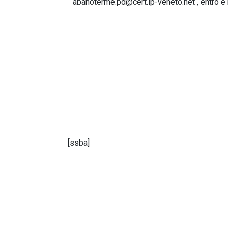
abanoterme.pd@cert.ip-veneto.net , entro e 
Scarica
[ssba]