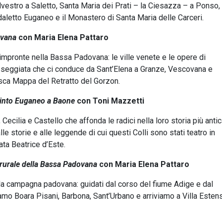
estro a Saletto, Santa Maria dei Prati – la Ciesazza – a Ponso, 
letto Euganeo e il Monastero di Santa Maria delle Carceri.
ovana
con Maria Elena Pattaro
 impronte nella Bassa Padovana: le ville venete e le opere di
sseggiata che ci conduce da Sant’Elena a Granze, Vescovana e
sca Mappa del Retratto del Gorzon.
 Cinto Euganeo a Baone
con Toni Mazzetti
 Cecilia e Castello che affonda le radici nella loro storia più anti
alle storie e alle leggende di cui questi Colli sono stati teatro in
eata Beatrice d’Este.
o rurale della Bassa Padovana
con Maria Elena Pattaro
la campagna padovana: guidati dal corso del fiume Adige e dal
hiamo Boara Pisani, Barbona, Sant’Urbano e arriviamo a Villa Esten