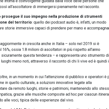
ione intima e coinvolgente guidata dalla voce delle persone che
osì all’ascoltatore di immergersi pienamente nel racconto.
o prosegue il suo impegno nella produzione di strumenti
one del territorio
: quello dei podcast audio è, infatti, un modo
tare storie immersive capaci di prendere per mano e accompagna
ggiormente in crescita anche in Italia – solo nel 2019 si è
l 16%, ossia 1.8 milioni di ascoltatori in più rispetto all’anno
o sicuramente questa tendenza – e rappresenta uno strumento di
uoghi meno noti, attraverso il racconto di chi li vive ed è quindi 
oltre, in un momento in cui l’attenzione di pubblico e operatori è 
me in quello culturale, a soluzioni innovative legate alla
contare da remoto luoghi, storie e patrimoni, mantenendo allo stes
atica, grazie alle musiche composte ad hoc per ciascun itinera
 alle voci, tipica delle esperienze dal vivo.