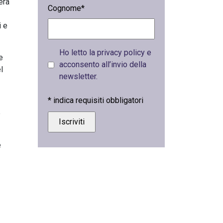
erà
Cognome*
i e
Ho letto la privacy policy e
e
acconsento all’invio della
l
newsletter.
*
indica requisiti obbligatori
e
e