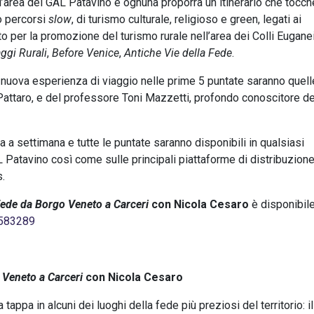
l’area del GAL Patavino e ognuna proporrà un itinerario che tocch
do percorsi
slow
, di turismo culturale, religioso e green, legati ai
to per la promozione del turismo rurale nell’area dei Colli Eugane
ggi Rurali
,
Before Venice
,
Antiche Vie della Fede
.
a nuova esperienza di viaggio nelle prime 5 puntate saranno quell
 Pattaro, e del professore Toni Mazzetti, profondo conoscitore de
a a settimana e tutte le puntate saranno disponibili in qualsiasi
 Patavino così come sulle principali piattaforme di distribuzion
.
 fede da Borgo Veneto a Carceri
con Nicola Cesaro
è disponibil
3583289
 Veneto a Carceri
con Nicola Cesaro
 tappa in alcuni dei luoghi della fede più preziosi del territorio: il