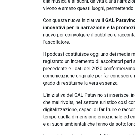
alla musica e ai suoni, dà vita a una narraz
vivono e amano questi luoghi, permettendo c
Con questa nuova iniziativa
il GAL Patavin
innovativi per la narrazione e la promozi
nuovo per coinvolgere il pubblico e raccon
l’ascoltatore.
Il podcast costituisce oggi uno dei media ma
registrato un incremento di ascoltatori pari a
precedente e i dati del 2020 confermerann
comunicazione originale per far conoscere i l
grado di restituirne la vera essenza.
L’iniziativa del GAL Patavino si inserisce, in
che mai rivolta, nel settore turistico così co
digitalizzazione, capaci di far fruire e rac
tempo quella dimensione emozionale ed emp
e ai suoni ambientali che fanno da sottofondo