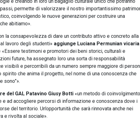
logie e creando in loro un bagaglio culturale unico che potranno
i passi, permette di valorizzare il nostro importantissimo patrimo
istico, coinvolgendo le nuove generazioni per costruire una
i che abitiamo».
con la consapevolezza di dare un contributo attivo e concreto alla
al lavoro degli studenti»
aggiunge Luciana Permunian vicaria
e
«Essere testimoni e promotori dei beni storici, culturali e
ioni future, ha assegnato loro una sorta di responsabilità
ce visibili e percorribili da un numero sempre maggiore di perso
o spirito che anima il progetto, nel nome di una conoscenza che
ve sono”».
ore del GAL Patavino Giusy Botti
«un metodo di coinvolgimento
ire e ad accogliere percorsi di informazione e conoscenza dove i
orse del territorio. Un’opportunità che sarà rinnovata anche nei
a e rivolta al sociale».