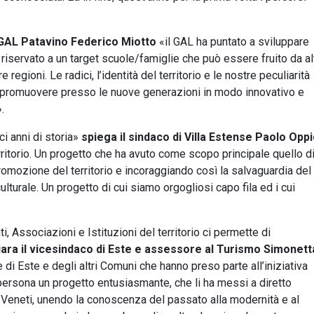
l GAL Patavino Federico Miotto
«il GAL ha puntato a sviluppare
 riservato a un target scuole/famiglie che può essere fruito da al
regioni. Le radici, l’identità del territorio e le nostre peculiarità
 promuovere presso le nuove generazioni in modo innovativo e
.
i anni di storia»
spiega il sindaco di Villa Estense Paolo Opp
ritorio. Un progetto che ha avuto come scopo principale quello d
promozione del territorio e incoraggiando così la salvaguardia del
culturale. Un progetto di cui siamo orgogliosi capo fila ed i cui
ti, Associazioni e Istituzioni del territorio ci permette di
iara il vicesindaco di Este e assessore al Turismo Simonett
 di Este e degli altri Comuni che hanno preso parte all’iniziativa
 persona un progetto entusiasmante, che li ha messi a diretto
hi Veneti, unendo la conoscenza del passato alla modernità e al