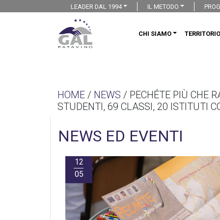
LEADER DAL 1994
IL METODO
PROG
CHI SIAMO
TERRITORI
HOME
/
NEWS
/ PECHÉTE PIÙ CHE R
STUDENTI, 69 CLASSI, 20 ISTITUTI C
NEWS ED EVENTI
12
05