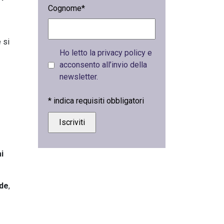
Cognome*
 si
Ho letto la privacy policy e
acconsento all’invio della
newsletter.
*
indica requisiti obbligatori
i
ede
,