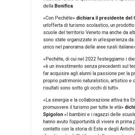
della
Bonifica
.
«Con Pech
é
te»
dichiara il presidente de
un’offerta di turismo scolastico, un prodotto
scuole del territorio Veneto ma anche da altre 
sono state organizzate in un’esperienza da
unico nel panorama delle aree rurali italiane»
«Pechéte, di cui nel 2022 festeggiamo i diec
«è un investimento senza precedenti sul ter
far acquisire agli alunni la passione per la 
proprio patrimonio naturalistico, artistico e 
risultati sono sotto gli occhi di tutti».
«La sinergia e la collaborazione attiva tra En
promuovere il turismo per tutte le età»
dich
Spigolon
«I bambini e i ragazzi delle scuole
hanno avuto l’opportunità di vivere in prima
contatto con la storia di Este e degli Antic