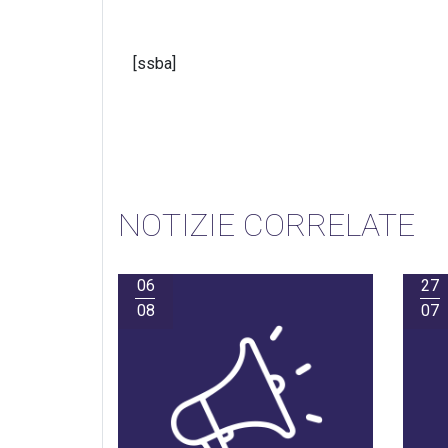
[ssba]
NOTIZIE CORRELATE
06
27
08
07