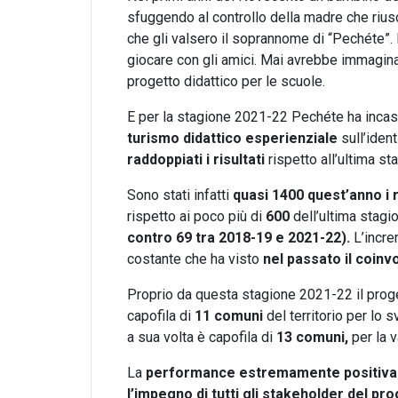
sfuggendo al controllo della madre che riusc
che gli valsero il soprannome di “Pechéte”.
giocare con gli amici. Mai avrebbe immagin
progetto didattico per le scuole.
E per la stagione 2021-22 Pechéte ha incas
turismo didattico esperienziale
sull’ident
raddoppiati i risultati
rispetto all’ultima s
Sono stati infatti
quasi 1400 quest’anno i r
rispetto ai poco più di
600
dell’ultima stag
contro 69 tra 2018-19 e 2021-22).
L’incre
costante che ha visto
nel passato il coinvo
Proprio da questa stagione 2021-22 il prog
capofila di
11 comuni
del territorio per lo 
a sua volta è capofila di
13 comuni,
per la v
La
performance estremamente positiva 
l’impegno di tutti gli stakeholder del pr