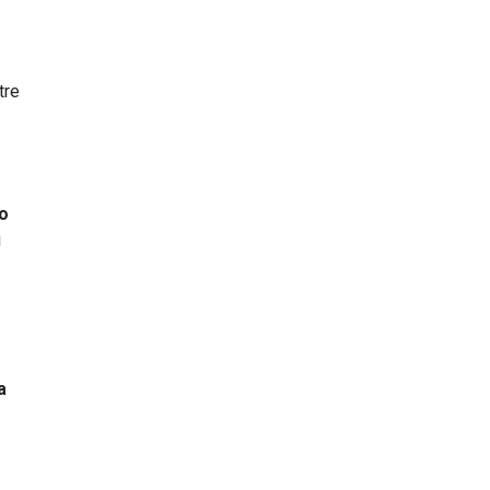
tre
io
i
a