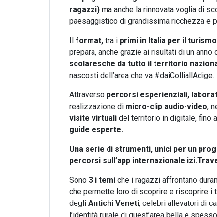
ragazzi)
ma anche la rinnovata voglia di scop
paesaggistico di grandissima ricchezza e p
Il
format,
tra i
primi in Italia per il turism
prepara, anche grazie ai risultati di un anno 
scolaresche da tutto il territorio nazion
nascosti dell’area che va #daiColliallAdige.
Attraverso
percorsi esperienziali, laborat
realizzazione di
micro-clip audio-video
, n
visite virtuali
del territorio in digitale, fino
guide esperte.
Una serie di strumenti, unici per un pro
percorsi sull’app internazionale izi.Trav
Sono
3 i temi
che i ragazzi affrontano duran
che permette loro di scoprire e riscoprire i t
degli
Antichi Veneti
, celebri allevatori di c
l’identità rurale di quest’area bella e spesso