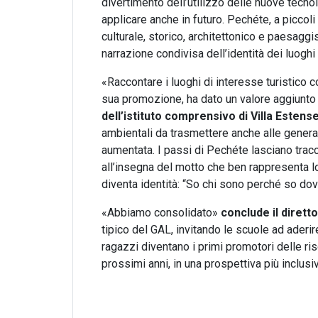
divertimento dell’utilizzo delle nuove tecno
applicare anche in futuro. Pech
é
te, a piccol
culturale, storico, architettonico e paesagg
narrazione condivisa dell’identità dei luogh
«Raccontare i luoghi di interesse turistico 
sua promozione, ha dato un valore aggiunto 
dell’istituto comprensivo di Villa Estens
ambientali da trasmettere anche alle generaz
aumentata. I passi di Pech
é
te
lasciano trac
all’insegna del motto che ben rappresenta l
diventa identità: “So chi sono perché so do
«Abbiamo consolidato»
conclude il dirett
tipico del GAL, invitando le scuole ad ader
ragazzi diventano i primi promotori delle ris
prossimi anni, in una prospettiva più inclusiv