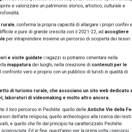
rire e valorizzare un patrimonio storico, artistico, culturale e
rofondità.
o rurale
, conferma la propria capacità di allargare i propri confini e
difficile e pure di grande crescita con il 2021-22, ad
accogliere
ale
per intraprendere insieme un percorso di scoperta dei tesori
ori e visite guidate
i ragazzi si potranno cimentare nella
ella
mappatura
dei luoghi, nella creazione di
contenuti per le
 al confronto vero e proprio con un pubblico di turisti in qualità di
getto di turismo rurale, che associano un sito web dedicato a
el, laboratori di videomaking e molto altro ancora.
te il loro percorso in Pechéte: quello delle
Antiche Vie della F
esori dell’arte religiosa, quello archeologico alla ricerca dei resti
avalli, e quello che fin dal principio ha caratterizzato Pechéte:
 sconosciuta. Ed in fine, quest’anno per la prima volta i percorsi