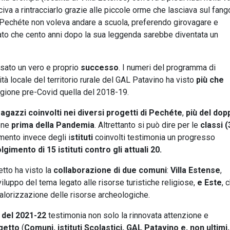
iva a rintracciarlo grazie alle piccole orme che lasciava sul fang
 Pechéte non voleva andare a scuola, preferendo girovagare e
ato che cento anni dopo la sua leggenda sarebbe diventata un
sato un vero e proprio
successo
. I numeri del programma di
ità locale del territorio rurale del GAL Patavino ha visto
più che
tagione pre-Covid quella del 2018-19.
agazzi coinvolti nei diversi progetti di Pechéte
,
più del dop
ione
prima della Pandemia
. Altrettanto si può dire per le
classi (
mento invece degli i
stituti
coinvolti testimonia un progresso
lgimento di 15 istituti contro gli attuali 20.
etto ha
visto la
collaborazione di due comuni
:
Villa Estense
,
sviluppo del tema legato alle risorse turistiche religiose,
e Este
, 
alorizzazione delle risorse archeologiche.
del 2021-22
testimonia non solo la rinnovata attenzione e
ogetto
(
Comuni, istituti Scolastici, GAL Patavino e, non ultimi, 