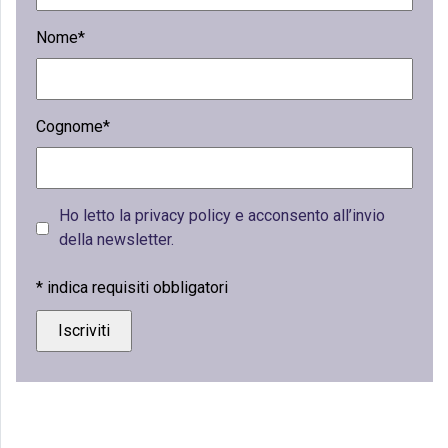
Nome*
Cognome*
Ho letto la privacy policy e acconsento all’invio
della newsletter.
*
indica requisiti obbligatori