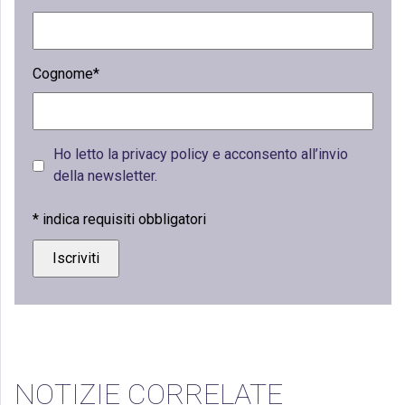
Cognome*
Ho letto la privacy policy e acconsento all’invio
della newsletter.
*
indica requisiti obbligatori
NOTIZIE CORRELATE