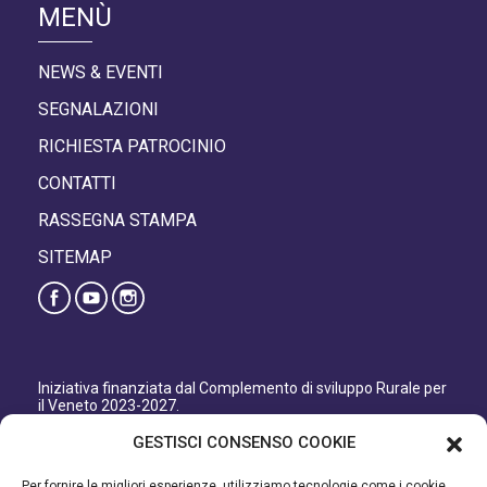
MENÙ
NEWS & EVENTI
SEGNALAZIONI
RICHIESTA PATROCINIO
CONTATTI
RASSEGNA STAMPA
SITEMAP
Iniziativa finanziata dal Complemento di sviluppo Rurale per
il Veneto 2023-2027.
Organismo responsabile dell’informazione: GAL Patavino
GESTISCI CONSENSO COOKIE
s.c. a r.l.
Autorità di Gestione regionale: Regione del Veneto –
Per fornire le migliori esperienze, utilizziamo tecnologie come i cookie