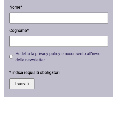
Nome*
Cognome*
Ho letto la privacy policy e acconsento all’invio
della newsletter.
*
indica requisiti obbligatori