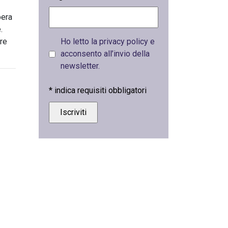
pera
.
tre
Ho letto la privacy policy e
acconsento all’invio della
newsletter.
*
indica requisiti obbligatori