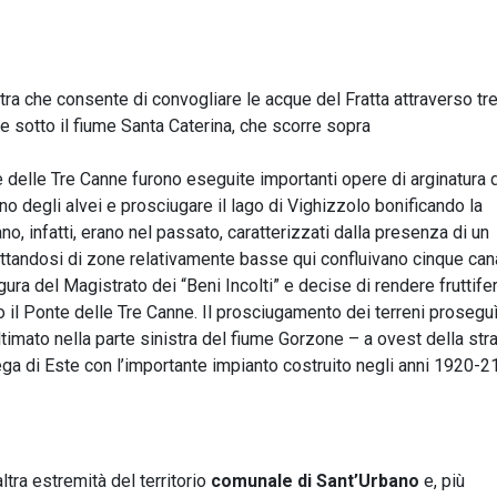
etra che consente di convogliare le acque del Fratta attraverso tr
e sotto il fiume Santa Caterina, che scorre sopra
 delle Tre Canne furono eseguite importanti opere di arginatura 
no degli alvei e prosciugare il lago di Vighizzolo bonificando la
no, infatti, erano nel passato, caratterizzati dalla presenza di un
ttandosi di zone relativamente basse qui confluivano cinque cana
gura del Magistrato dei “Beni Incolti” e decise di rendere fruttife
o il Ponte delle Tre Canne. Il prosciugamento dei terreni prosegu
timato nella parte sinistra del fiume Gorzone – a ovest della str
ga di Este con l’importante impianto costruito negli anni 1920-21
ltra estremità del territorio
comunale di Sant’Urbano
e, più