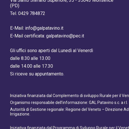
Via Santo Stefano Superiore, 35 - 35043 Monselice
(PD)
Tel. 0429 784872
E-Mail: info@galpatavino.it
E-Mail certificata: galpatavino@pec.it
Gli uffici sono aperti dal Lunedì al Venerdì
dalle 8.30 alle 13.00
dalle 14.00 alle 17.30
Si riceve su appuntamento.
Iniziativa finanziata dal Complemento di sviluppo Rurale per il V
Organismo responsabile dell’informazione: GAL Patavino s.c. a r.l.
Autorità di Gestione regionale: Regione del Veneto – Direzione A
Irrigazione.
Iniziativa finanziata dal Programma di Sviluppo Rurale per il Ven