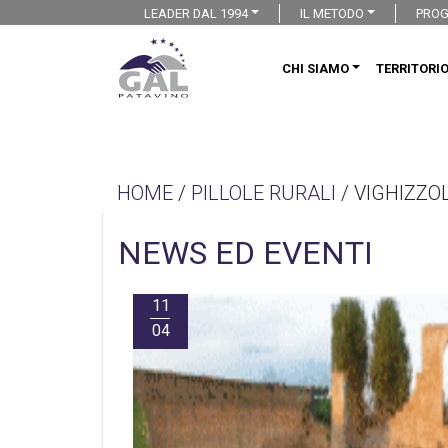
LEADER DAL 1994
IL METODO
PROG
CHI SIAMO
TERRITORI
HOME
/
PILLOLE RURALI
/ VIGHIZZO
NEWS ED EVENTI
11
04