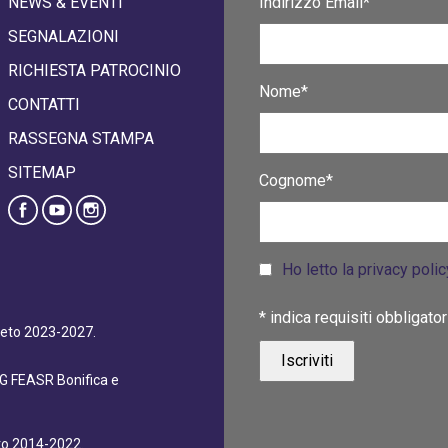
NEWS & EVENTI
Indirizzo Email*
SEGNALAZIONI
RICHIESTA PATROCINIO
Nome*
CONTATTI
RASSEGNA STAMPA
SITEMAP
Cognome*
Ho letto la privacy poli
*
indica requisiti obbligator
eneto 2023-2027.
dG FEASR Bonifica e
eto 2014-2022.