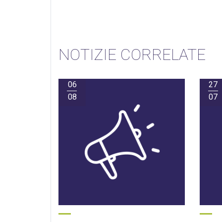
NOTIZIE CORRELATE
06
27
08
07