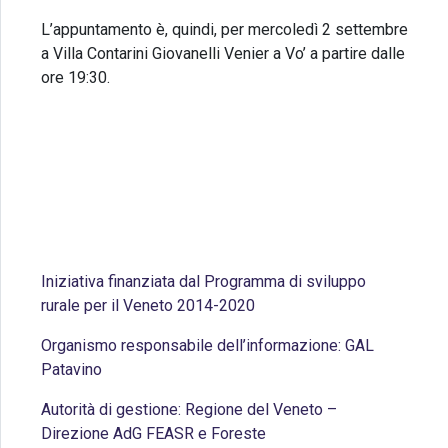
L’appuntamento è, quindi, per mercoledì 2 settembre
a Villa Contarini Giovanelli Venier a Vo’ a partire dalle
ore 19:30.
La serata è a ingresso gratuito ma nel rispetto
delle normative vigenti è obbligatoria la
prenotazione che potete effettuare cliccando
qui
Iniziativa finanziata dal Programma di sviluppo
rurale per il Veneto 2014-2020
Organismo responsabile dell’informazione: GAL
Patavino
Autorità di gestione: Regione del Veneto –
Direzione AdG FEASR e Foreste