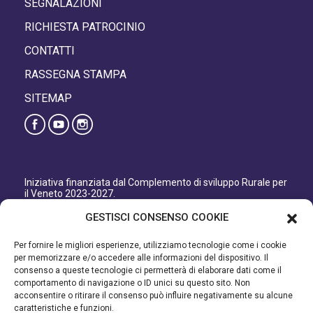
SEGNALAZIONI
RICHIESTA PATROCINIO
CONTATTI
RASSEGNA STAMPA
SITEMAP
Iniziativa finanziata dal Complemento di sviluppo Rurale per
il Veneto 2023-2027.
Organismo responsabile dell’informazione: GAL Patavino
GESTISCI CONSENSO COOKIE
s.c. a r.l.
Autorità di Gestione regionale: Regione del Veneto –
Per fornire le migliori esperienze, utilizziamo tecnologie come i cookie
Direzione AdG FEASR Bonifica e Irrigazione.
per memorizzare e/o accedere alle informazioni del dispositivo. Il
consenso a queste tecnologie ci permetterà di elaborare dati come il
Iniziativa finanziata dal Programma di Sviluppo Rurale per il
comportamento di navigazione o ID unici su questo sito. Non
Veneto 2014-2022.
acconsentire o ritirare il consenso può influire negativamente su alcune
caratteristiche e funzioni.
Organismo responsabile dell’informazione: GAL Patavino.