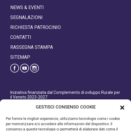
NEWS & EVENTI
SEGNALAZIONI
RICHIESTA PATROCINIO
CONTATTI
RASSEGNA STAMPA
SITEMAP
Iniziativa finanziata dal Complemento di sviluppo Rurale per
il Veneto 2023-2027.
Organismo responsabile dell’informazione: GAL Patavino
GESTISCI CONSENSO COOKIE
s.c. a r.l.
Autorità di Gestione regionale: Regione del Veneto –
Per fornire le migliori esperienze, utilizziamo tecnologie come i cookie
Direzione AdG FEASR Bonifica e Irrigazione.
per memorizzare e/o accedere alle informazioni del dispositivo. Il
consenso a queste tecnologie ci permetterà di elaborare dati come il