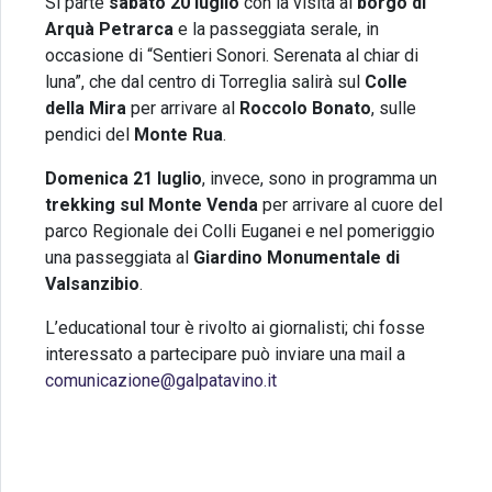
Si parte
sabato 20 luglio
con la visita al
borgo di
Arquà Petrarca
e la passeggiata serale, in
occasione di “Sentieri Sonori. Serenata al chiar di
luna”, che dal centro di Torreglia salirà sul
Colle
della Mira
per arrivare al
Roccolo Bonato
, sulle
pendici del
Monte Rua
.
Domenica 21 luglio
, invece, sono in programma un
trekking sul Monte Venda
per arrivare al cuore del
parco Regionale dei Colli Euganei e nel pomeriggio
una passeggiata al
Giardino Monumentale di
Valsanzibio
.
L’educational tour è rivolto ai giornalisti; chi fosse
interessato a partecipare può inviare una mail a
comunicazione@galpatavino.it
Scarica il programma