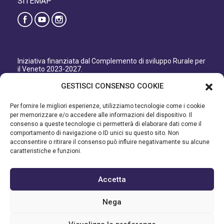
SITEMAP
Iniziativa finanziata dal Complemento di sviluppo Rurale per
il Veneto 2023-2027.
Organismo responsabile dell’informazione: GAL Patavino
GESTISCI CONSENSO COOKIE
s.c. a r.l.
Autorità di Gestione regionale: Regione del Veneto –
Per fornire le migliori esperienze, utilizziamo tecnologie come i cookie
Direzione AdG FEASR Bonifica e Irrigazione.
per memorizzare e/o accedere alle informazioni del dispositivo. Il
consenso a queste tecnologie ci permetterà di elaborare dati come il
Iniziativa finanziata dal Programma di Sviluppo Rurale per il
comportamento di navigazione o ID unici su questo sito. Non
Veneto 2014-2022.
acconsentire o ritirare il consenso può influire negativamente su alcune
caratteristiche e funzioni.
Organismo responsabile dell’informazione: GAL Patavino.
Autorità di gestione: Regione Veneto - Direzione AdG FEASR
Bonifica e Irrigazione.
Accetta
©2023 GAL PATAVINO SCARL - Cap. Soc. 22.000,00€ - R.E.A.
Nega
334232 – C.F e P.IVA 03748880287 - All Right Reserved