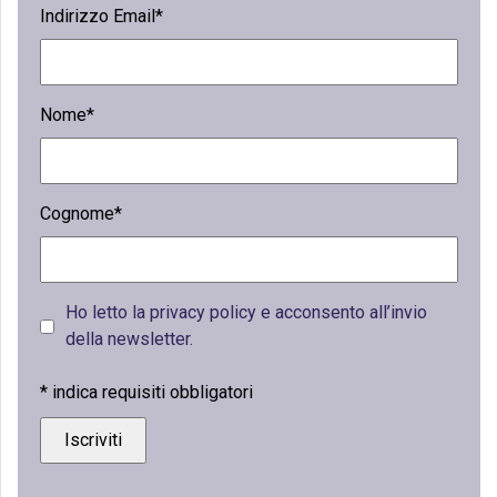
Indirizzo Email*
Nome*
Cognome*
Ho letto la privacy policy e acconsento all’invio
della newsletter.
*
indica requisiti obbligatori