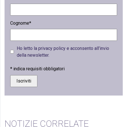
Cognome*
Ho letto la privacy policy e acconsento all’invio
della newsletter.
*
indica requisiti obbligatori
NOTIZIE CORRELATE