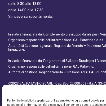
dalle 8.30 alle 13.00
dalle 14.00 alle 17.30
Si riceve su appuntamento.
Iniziativa finanziata dal Complemento di sviluppo Rurale per il V
Organismo responsabile dell’informazione: GAL Patavino s.c. a r.l.
Autorità di Gestione regionale: Regione del Veneto – Direzione A
Irrigazione.
Iniziativa finanziata dal Programma di Sviluppo Rurale per il Ven
Organismo responsabile dell’informazione: GAL Patavino.
Autorità di gestione: Regione Veneto - Direzione AdG FEASR Bonifi
©2023 GAL PATAVINO SCARL - Cap. Soc. 22.000,00€ - R.E.A. 3342
- All Right Reserved
Per fornire le migliori esperienze, utilizziamo tecnologie come i cookie pe
accedere alle informazioni del dispositivo. Il consenso a queste tecnologie