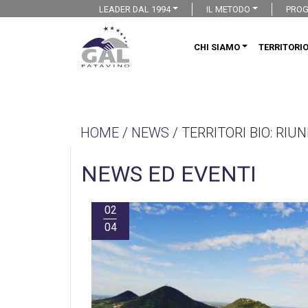
LEADER DAL 1994
IL METODO
PROG
CHI SIAMO
TERRITORI
HOME
/
NEWS
/ TERRITORI BIO: RIU
NEWS ED EVENTI
02
04