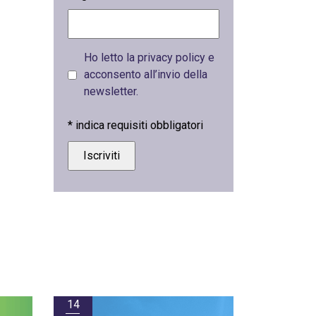
Ho letto la privacy policy e
acconsento all’invio della
newsletter.
*
indica requisiti obbligatori
14