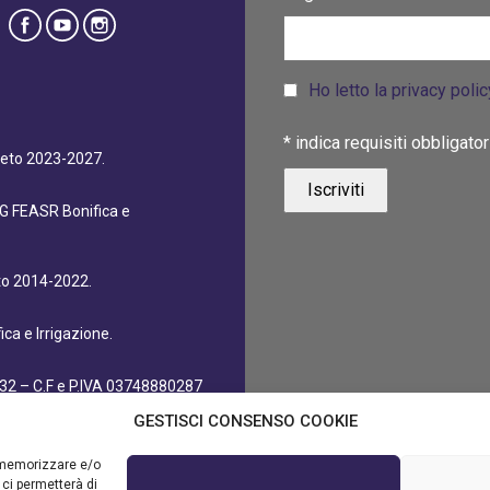
Ho letto la privacy poli
*
indica requisiti obbligator
eneto 2023-2027.
dG FEASR Bonifica e
eto 2014-2022.
ca e Irrigazione.
32 – C.F e P.IVA 03748880287
GESTISCI CONSENSO COOKIE
r memorizzare e/o
 ci permetterà di