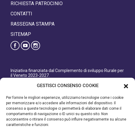
RICHIESTA PATROCINIO
CONTATTI
RASSEGNA STAMPA
SITEMAP
Iniziativa finanziata dal Complemento di sviluppo Rurale per
il Veneto 2023-2027.
Organismo responsabile dell’informazione: GAL Patavino
GESTISCI CONSENSO COOKIE
s.c. a r.l.
Autorità di Gestione regionale: Regione del Veneto –
Per fornire le migliori esperienze, utilizziamo tecnologie come i cookie
Direzione AdG FEASR Bonifica e Irrigazione.
per memorizzare e/o accedere alle informazioni del dispositivo. Il
consenso a queste tecnologie ci permetterà di elaborare dati come il
Iniziativa finanziata dal Programma di Sviluppo Rurale per il
comportamento di navigazione o ID unici su questo sito. Non
Veneto 2014-2022.
acconsentire o ritirare il consenso può influire negativamente su alcune
caratteristiche e funzioni.
Organismo responsabile dell’informazione: GAL Patavino.
Autorità di gestione: Regione Veneto - Direzione AdG FEASR