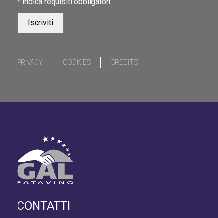
*
indica requisiti obbligatori
PRIVACY
COOKIES
CREDITS
CONTATTI