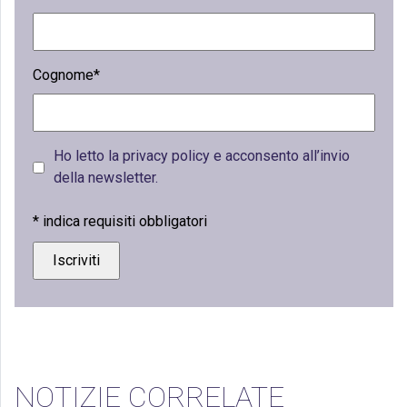
Cognome*
Ho letto la privacy policy e acconsento all’invio
della newsletter.
*
indica requisiti obbligatori
NOTIZIE CORRELATE