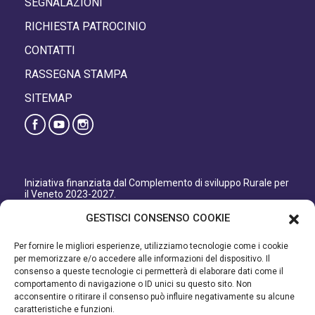
SEGNALAZIONI
RICHIESTA PATROCINIO
CONTATTI
RASSEGNA STAMPA
SITEMAP
Iniziativa finanziata dal Complemento di sviluppo Rurale per
il Veneto 2023-2027.
Organismo responsabile dell’informazione: GAL Patavino
GESTISCI CONSENSO COOKIE
s.c. a r.l.
Autorità di Gestione regionale: Regione del Veneto –
Per fornire le migliori esperienze, utilizziamo tecnologie come i cookie
Direzione AdG FEASR Bonifica e Irrigazione.
per memorizzare e/o accedere alle informazioni del dispositivo. Il
consenso a queste tecnologie ci permetterà di elaborare dati come il
Iniziativa finanziata dal Programma di Sviluppo Rurale per il
comportamento di navigazione o ID unici su questo sito. Non
Veneto 2014-2022.
acconsentire o ritirare il consenso può influire negativamente su alcune
caratteristiche e funzioni.
Organismo responsabile dell’informazione: GAL Patavino.