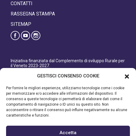
CONTATTI
RASSEGNA STAMPA
SITEMAP
Iniziativa finanziata dal Complemento di sviluppo Rurale per
il Veneto 2023-2027.
Organismo responsabile dell’informazione: GAL Patavino
GESTISCI CONSENSO COOKIE
s.c. a r.l.
Autorità di Gestione regionale: Regione del Veneto –
Per fornire le migliori esperienze, utilizziamo tecnologie come i cookie
Direzione AdG FEASR Bonifica e Irrigazione.
per memorizzare e/o accedere alle informazioni del dispositivo. Il
consenso a queste tecnologie ci permetterà di elaborare dati come il
Iniziativa finanziata dal Programma di Sviluppo Rurale per il
comportamento di navigazione o ID unici su questo sito. Non
Veneto 2014-2022.
acconsentire o ritirare il consenso può influire negativamente su alcune
caratteristiche e funzioni.
Organismo responsabile dell’informazione: GAL Patavino.
Autorità di gestione: Regione Veneto - Direzione AdG FEASR
Bonifica e Irrigazione.
Accetta