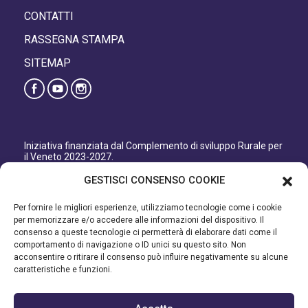
CONTATTI
RASSEGNA STAMPA
SITEMAP
Iniziativa finanziata dal Complemento di sviluppo Rurale per
il Veneto 2023-2027.
Organismo responsabile dell’informazione: GAL Patavino
GESTISCI CONSENSO COOKIE
s.c. a r.l.
Autorità di Gestione regionale: Regione del Veneto –
Per fornire le migliori esperienze, utilizziamo tecnologie come i cookie
Direzione AdG FEASR Bonifica e Irrigazione.
per memorizzare e/o accedere alle informazioni del dispositivo. Il
consenso a queste tecnologie ci permetterà di elaborare dati come il
Iniziativa finanziata dal Programma di Sviluppo Rurale per il
comportamento di navigazione o ID unici su questo sito. Non
Veneto 2014-2022.
acconsentire o ritirare il consenso può influire negativamente su alcune
caratteristiche e funzioni.
Organismo responsabile dell’informazione: GAL Patavino.
Autorità di gestione: Regione Veneto - Direzione AdG FEASR
Bonifica e Irrigazione.