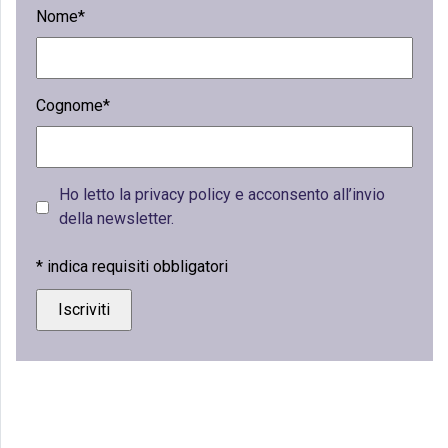
Nome*
Cognome*
Ho letto la privacy policy e acconsento all’invio
della newsletter.
*
indica requisiti obbligatori