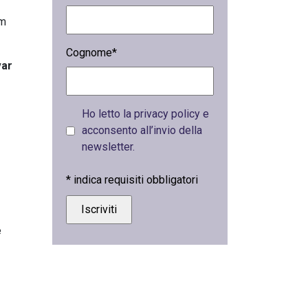
am
Cognome*
var
Ho letto la privacy policy e
acconsento all’invio della
newsletter.
*
indica requisiti obbligatori
e