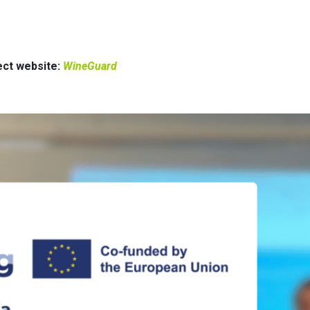
ject website:
WineGuard