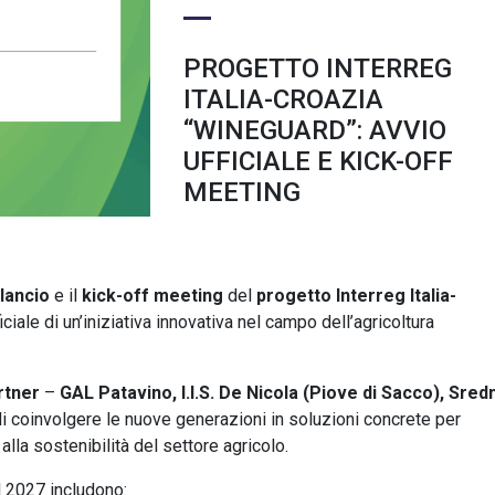
PROGETTO INTERREG
ITALIA-CROAZIA
“WINEGUARD”: AVVIO
UFFICIALE E KICK-OFF
MEETING
lancio
e il
kick-off meeting
del
progetto Interreg Italia-
iciale di un’iniziativa innovativa nel campo dell’agricoltura
rtner
–
GAL Patavino, I.I.S. De Nicola (Piove di Sacco), Sred
 di coinvolgere le nuove generazioni in soluzioni concrete per
alla sostenibilità del settore agricolo.
il 2027 includono: