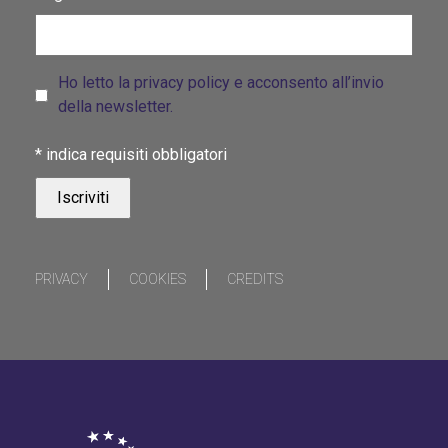
Ho letto la privacy policy e acconsento all’invio
della newsletter.
*
indica requisiti obbligatori
PRIVACY
COOKIES
CREDITS