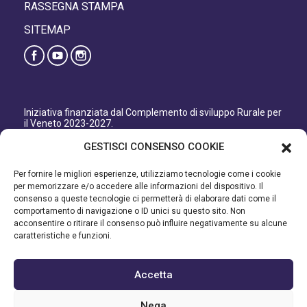
RASSEGNA STAMPA
SITEMAP
Iniziativa finanziata dal Complemento di sviluppo Rurale per
il Veneto 2023-2027.
Organismo responsabile dell’informazione: GAL Patavino
GESTISCI CONSENSO COOKIE
s.c. a r.l.
Autorità di Gestione regionale: Regione del Veneto –
Per fornire le migliori esperienze, utilizziamo tecnologie come i cookie
Direzione AdG FEASR Bonifica e Irrigazione.
per memorizzare e/o accedere alle informazioni del dispositivo. Il
consenso a queste tecnologie ci permetterà di elaborare dati come il
Iniziativa finanziata dal Programma di Sviluppo Rurale per il
comportamento di navigazione o ID unici su questo sito. Non
Veneto 2014-2022.
acconsentire o ritirare il consenso può influire negativamente su alcune
caratteristiche e funzioni.
Organismo responsabile dell’informazione: GAL Patavino.
Autorità di gestione: Regione Veneto - Direzione AdG FEASR
Bonifica e Irrigazione.
Accetta
©2023 GAL PATAVINO SCARL - Cap. Soc. 22.000,00€ - R.E.A.
Nega