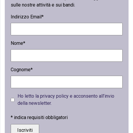
sulle nostre attività e sui bandi.
Indirizzo Email*
Nome*
Cognome*
Ho letto la privacy policy e acconsento all’invio
della newsletter.
*
indica requisiti obbligatori