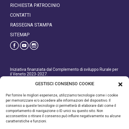
RICHIESTA PATROCINIO
CONTATTI
RASSEGNA STAMPA
SITEMAP
Iniziativa finanziata dal Complemento di sviluppo Rurale per
il Veneto 2023-2027.
Organismo responsabile dell’informazione: GAL Patavino
GESTISCI CONSENSO COOKIE
s.c. a r.l.
Autorità di Gestione regionale: Regione del Veneto –
Per fornire le migliori esperienze, utilizziamo tecnologie come i cookie
Direzione AdG FEASR Bonifica e Irrigazione.
per memorizzare e/o accedere alle informazioni del dispositivo. Il
consenso a queste tecnologie ci permetterà di elaborare dati come il
Iniziativa finanziata dal Programma di Sviluppo Rurale per il
comportamento di navigazione o ID unici su questo sito. Non
Veneto 2014-2022.
acconsentire o ritirare il consenso può influire negativamente su alcune
caratteristiche e funzioni.
Organismo responsabile dell’informazione: GAL Patavino.