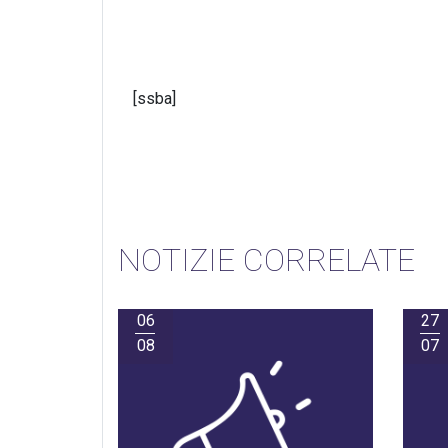
[ssba]
NOTIZIE CORRELATE
06
27
08
07