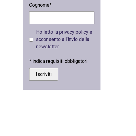
Cognome*
Ho letto la privacy policy e
acconsento all’invio della
newsletter.
*
indica requisiti obbligatori