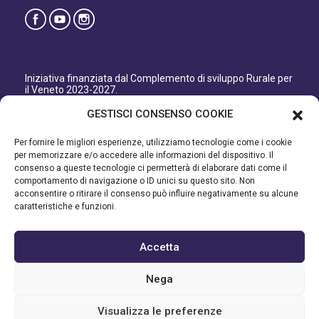
Iniziativa finanziata dal Complemento di sviluppo Rurale per
il Veneto 2023-2027.
Organismo responsabile dell’informazione: GAL Patavino
GESTISCI CONSENSO COOKIE
s.c. a r.l.
Autorità di Gestione regionale: Regione del Veneto –
Per fornire le migliori esperienze, utilizziamo tecnologie come i cookie
Direzione AdG FEASR Bonifica e Irrigazione.
per memorizzare e/o accedere alle informazioni del dispositivo. Il
consenso a queste tecnologie ci permetterà di elaborare dati come il
Iniziativa finanziata dal Programma di Sviluppo Rurale per il
comportamento di navigazione o ID unici su questo sito. Non
Veneto 2014-2022.
acconsentire o ritirare il consenso può influire negativamente su alcune
caratteristiche e funzioni.
Organismo responsabile dell’informazione: GAL Patavino.
Autorità di gestione: Regione Veneto - Direzione AdG FEASR
Bonifica e Irrigazione.
Accetta
©2023 GAL PATAVINO SCARL - Cap. Soc. 22.000,00€ - R.E.A.
Nega
334232 – C.F e P.IVA 03748880287 - All Right Reserved
Visualizza le preferenze