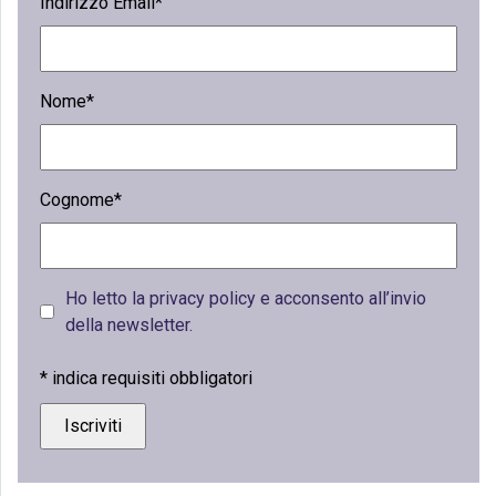
Indirizzo Email*
Nome*
Cognome*
Ho letto la privacy policy e acconsento all’invio
della newsletter.
*
indica requisiti obbligatori